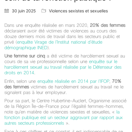
30 juin 2025
Violences sexistes et sexuelles
Dans une enquête réalisée en mars 2020,
20%
des femmes
déclaraient avoir été victimes de violences au cours des
douze derniers mois de travail dans les secteurs public et
privé (
enquête Virage de l’Institut national d’étude
démographique INED
).
Une femme sur cinq
a été victime de harcèlement sexuel au
cours de sa vie professionnelle selon une
enquête sur le
harcèlement sexuel au travail réalisée par le Défenseur des
droits en 2014
.
Enfin, selon une
enquête réalisée en 2014 par l’IFOP
,
70%
des femmes
victimes de harcèlement sexuel au travail ne le
signalent pas à leur employeur.
Pour sa part, le Centre Hubertine-Auclert, Organisme associé
de la Région Île-de-France pour l’égalité femmes-hommes,
note qu’en matière de violences sexistes et sexuelles, «
la
fonction publique est un secteur aggravant par rapport aux
autres secteurs professionnels
».
Face à ces chiffres et ce constat, il est indispensable de se