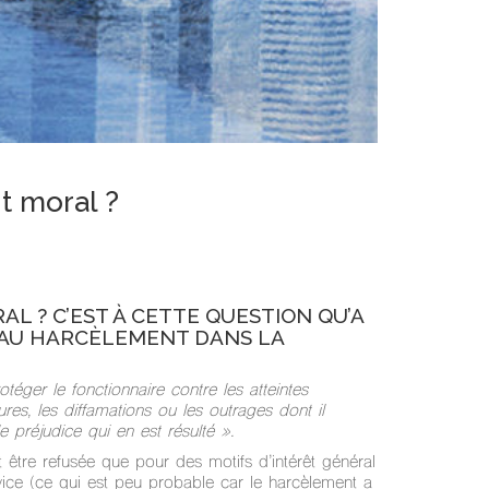
t moral ?
 ? C’EST À CETTE QUESTION QU’A
É AU HARCÈLEMENT DANS LA
otéger le fonctionnaire contre les atteintes
ures, les diffamations ou les outrages dont il
e préjudice qui en est résulté ».
t être refusée que pour des motifs d’intérêt général
vice (ce qui est peu probable car le harcèlement a