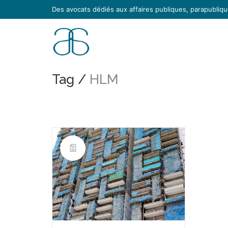
Des avocats dédiés aux affaires publiques, parapublique
Tag /
HLM