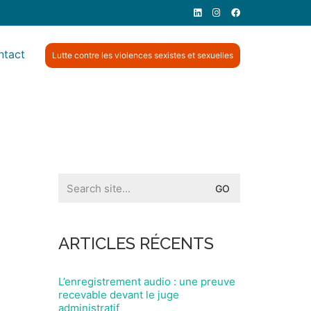
ntact
Lutte contre les violences sexistes et sexuelles
Search
for:
ARTICLES RÉCENTS
L’enregistrement audio : une preuve
recevable devant le juge
administratif